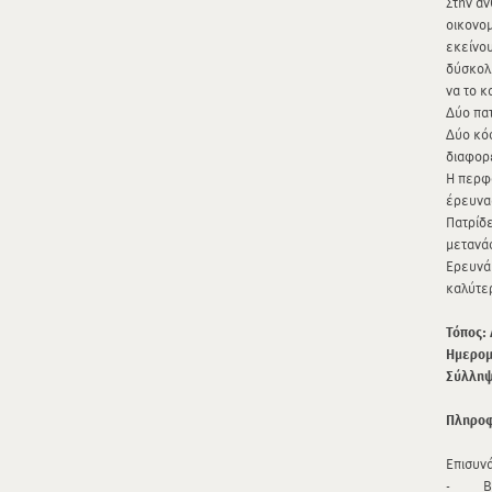
Στην αν
οικονομ
εκείνου
δύσκολη
να το κ
Δύο πατ
Δύο κόσ
διαφορ
Η περφό
έρευνας
Πατρίδε
μετανά
Ερευνά 
καλύτερ
Τόπος:
Ημερομ
Σύλληψ
Πληροφ
Επισυνά
- Βιογ