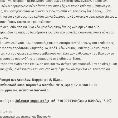
θρώπινη ιστορία, η μετακίνηση πληθυσμών εξαιτίας κοινωνικών, πολιτικών,
ικών ή περιβαλλοντικών λόγων είναι διαρκής και πάντα επίπονη. Επίπονη για
ς, που αναγκάζονται να αφήσουν πίσω το σπίτι και την οικογένειά τους. Εξίσου
 και για εκείνους, που καλούνται να δεχτούν το νέο στοιχείο στην κοινωνία τους,
ατανοήσουν και να το αφομοιώσουν.
ρίδες, δύο σπιτικά. Ένα νέο μοντέλο οικογένειας χωρισμένο στα δύο.
μοι, δύο πολιτισμοί, δύο θρησκείες. Ένα νέο μοντέλο κοινωνίας που ενώνει το
ετικό.
ρμανς «Κιβωτός -2», παρουσιάζεται στο Λουτρό των Αέρηδων, στο πλαίσιο της
 για την παράσταση «Κιβωτός: Το Ιερό Οκέι» και της Έκθεσης «Καινούργιες
ς», και πραγματεύεται όσα συμβαίνουν στη ζωή των ανθρώπων που βιώνουν τη
στευση με οποιονδήποτε τρόπο, από οποιαδήποτε θέση.
τόσο την ανάγκη για επιβίωση όσο και την ανάγκη για αποδοχή. Την επιδίωξη μιας
ης ζωής, αλλά και την επιμονή στο δεσμό με την οικογένεια και την πατρίδα.
 Λουτρό των Αέρηδων, Κυρρήστου 8, Πλάκα
ηνία εκδήλωσης: Κυριακή
4 Μαρτίου 2018, ώρες: 12.00 και 13.30
η-Ερμηνεία: Δέσποινα Γιαννούλη
ορίες και
δηλώσεις συμμετοχής
: τηλ. 210 3244340 (ώρες: 8.00 έως 15.00)
πτονται:
ραφικό της Δέσποινας Γιαννούλη