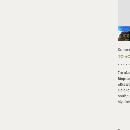
Κυριακ
ΤΟ Λ
Στο πλα
Μαρτίο
«Κιβωτ
Θα ακο
Λουίζα
Λίγα λό