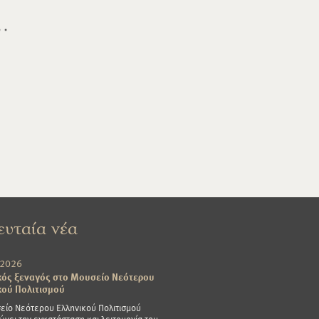
ευταία νέα
/2026
ός ξεναγός στο Μουσείο Νεότερου
κού Πολιτισμού
είο Νεότερου Ελληνικού Πολιτισμού