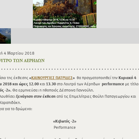
ή 4 Μαρτίου 2018
ΟΥΤΡΟ ΤΩΝ ΑΕΡΗΔΩΝ
ίσιο της έκθεσης
«
ΚΑΙΝΟΥΡΓΙΕΣ ΠΑΤΡΙΔΕΣ
»
θα πραγματοποιηθεί την
Κυριακή 4
υ 2018 και ώρες 12.00
και
13.30
στο Λουτρό των Αέρηδων
performance
με τίτλο
ός -2».
Θα ερμηνεύσει η ηθοποιός
Δέσποινα Γιαννούλη.
λουθήσει
ξενάγηση στην έκθεση
από τις Επιμελήτριες Φούλη Παπαγεωργίου και
 Καραπιδάκη.
για για το δρώμενο:
«Κιβωτός -2»
Performance