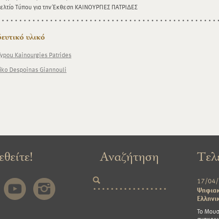
ίο Τύπου για την Έκθεση ΚΑΙΝΟΥΡΓΙΕΣ ΠΑΤΡΙΔΕΣ
ευτικό υλικό
Typou Kainourgies Patrides
iko Despoinas Giannouli
θείτε!
Αναζήτηση
Τελ
17/04
Ψηφιακ
Ελληνι
Το Μουσ