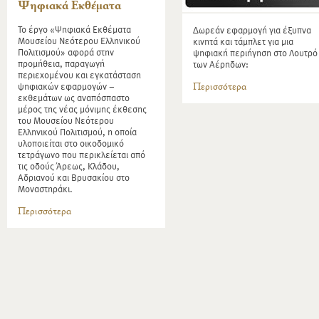
Ψηφιακά Εκθέματα
Το έργο «Ψηφιακά Εκθέματα
Δωρεάν εφαρμογή για έξυπνα
Μουσείου Νεότερου Ελληνικού
κινητά και τάμπλετ για μια
Πολιτισμού» αφορά στην
ψηφιακή περιήγηση στο Λουτρό
προμήθεια, παραγωγή
των Αέρηδων:
περιεχομένου και εγκατάσταση
ψηφιακών εφαρμογών –
Περισσότερα
εκθεμάτων ως αναπόσπαστο
μέρος της νέας μόνιμης έκθεσης
του Μουσείου Νεότερου
Ελληνικού Πολιτισμού, η οποία
υλοποιείται στο οικοδομικό
τετράγωνο που περικλείεται από
τις οδούς Άρεως, Κλάδου,
Αδριανού και Βρυσακίου στο
Μοναστηράκι.
Περισσότερα