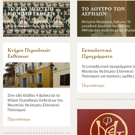
ΤΟ ΝΕΟ ΜΟΥΣΕΙΟ -
ΤΟ ΛΟΥΤΡΟ ΤΩΝ
ΜΟΝΙΜΗ ΕΚΘΕΣΗ
ΑΕΡΗΔΩΝ
Η νέα μόνιμη έκθεση του Μουσείου
Μνημείο Νεώτερων Χρόνων. Το
Νεότερου Ελληνικού Πολιτισμού
μοναδικό Δημόσιο Λουτρό της
στο Μοναστηράκι.
Αθήνας που σώζεται μέχρι σήμερ
Κτήριο Περιοδικών
Εκπαιδευτικά
Εκθέσεων
Προγράμματα
Τα εκπαιδευτικά προγράμματα τ
Μουσείου Νεότερου Ελληνικού
Πολιτισμού για σχολικές ομάδες
Περισσότερα
Στην οδό Κλάδου 9 βρίσκεται το
Κτήριο Περιοδικών Εκθέσεων του
Μουσείου Νεότερου Ελληνικού
Πολιτισμού
Περισσότερα