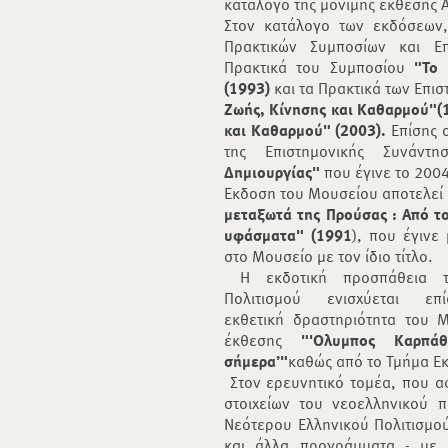
κατάλογο της μόνιμης έκθεσης 
Στον κατάλογο των εκδόσεων,
Πρακτικών Συμποσίων και Ε
Πρακτικά του Συμποσίου
"Το 
(1993)
και τα Πρακτικά των Επι
Ζωής, Κίνησης και Καθαρμού"(
και Καθαρμού" (2003).
Επίσης 
της Επιστημονικής Συνάντ
Δημιουργίας"
που έγινε το 2004
Έκδοση του Μουσείου αποτελεί 
μεταξωτά της Προύσας : Από το
υφάσματα" (1991
), που έγινε
στο Μουσείο με τον ίδιο τίτλο.
Η εκδοτική προσπάθεια τ
Πολιτισμού ενισχύεται 
εκθετική δραστηριότητα του 
έκθεσης
"'Ολυμπος Καρπάθ
σήμερα’"
καθώς από το Τμήμα 
Στον ερευνητικό τομέα, που α
στοιχείων του νεοελληνικού 
Νεότερου Ελληνικού Πολιτισμού
και άλλα προγράμματα - με 