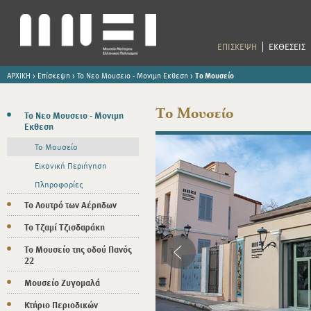
ΕΠΙΣΚΕΨΗ
ΕΚΘΕΣΕΙΣ
ΑΡΧΙΚΗ
>
Επίσκεψη
>
Το Νεο Μουσειο - Μονιμη Εκθεση
>
Το Μουσείο
Το Μουσείο
Το Νεο Μουσειο - Μονιμη
Εκθεση
Το Μουσείο
Εικονική Περιήγηση
Πληροφορίες
Το Λουτρό των Αέρηδων
Το Τζαμί Τζισδαράκη
Το Μουσείο της οδού Πανός
22
Μουσείο Ζυγομαλά
Κτήριο Περιοδικών