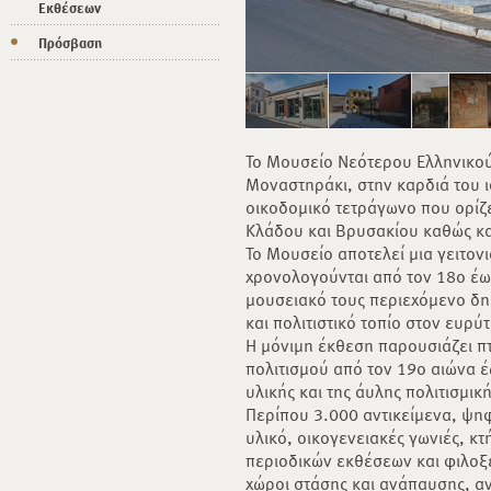
Εκθέσεων
Πρόσβαση
Το Μουσείο Νεότερου Ελληνικού
Μοναστηράκι, στην καρδιά του ι
οικοδομικό τετράγωνο που ορίζε
Κλάδου και Βρυσακίου καθώς και
Το Μουσείο αποτελεί μια γειτον
χρονολογούνται από τον 18ο έως
μουσειακό τους περιεχόμενο δ
και πολιτιστικό τοπίο στον ευρύ
Η μόνιμη έκθεση παρουσιάζει π
πολιτισμού από τον 19ο αιώνα 
υλικής και της άυλης πολιτισμικ
Περίπου 3.000 αντικείμενα, ψη
υλικό, οικογενειακές γωνιές, κ
περιοδικών εκθέσεων και φιλοξ
χώροι στάσης και ανάπαυσης, α